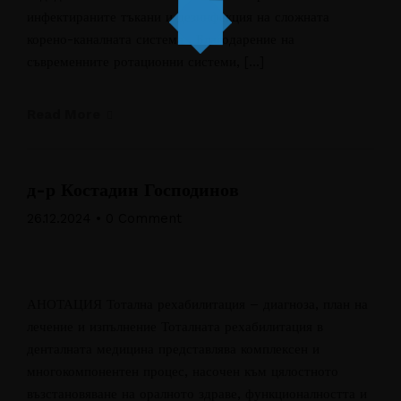
инфектираните тъкани и дезинфекция на сложната
корено-каналната система . Благодарение на
съвременните ротационни системи, […]
Read More
д-р Костадин Господинов
26.12.2024
•
0 Comment
АНОТАЦИЯ Тотална рехабилитация – диагноза, план на
лечение и изпълнение Тоталната рехабилитация в
денталната медицина представлява комплексен и
многокомпонентен процес, насочен към цялостното
възстановяване на оралното здраве, функционалността и