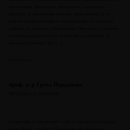
протезиране Денталните имплантати са уникално
средство за протетично лечение, позволяващи да се
лекуват всички степени на обеззъбяване: от единични
дефекти до цялостно обеззъбяване. Феноменът, наречен
Остеоинеграция е познат от няколко десетилетия. В
имплантологичния свят […]
Read More
проф. д-р Грета Йорданова
26.12.2024
•
0 Comment
Екстракция на временните зъби от ортодонтска гледна
точка Проф. д-р Грета Йорданова, дм Анотация