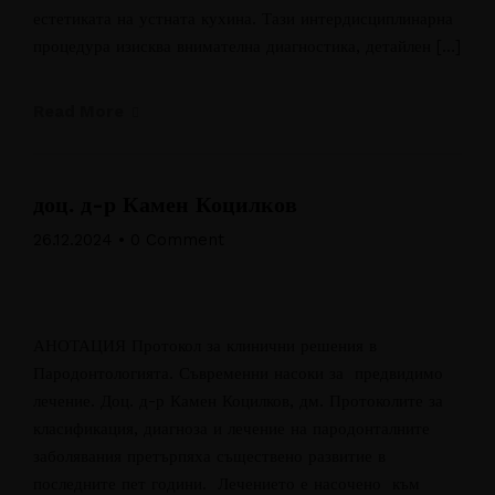
естетиката на устната кухина. Тази интердисциплинарна
процедура изисква внимателна диагностика, детайлен […]
Read More
доц. д-р Камен Коцилков
26.12.2024
•
0 Comment
АНОТАЦИЯ Протокол за клинични решения в
Пародонтологията. Съвременни насоки за предвидимо
лечение. Доц. д-р Камен Коцилков, дм. Протоколите за
класификация, диагноза и лечение на пародонталните
заболявания претърпяха съществено развитие в
последните пет години. Лечението е насочено към