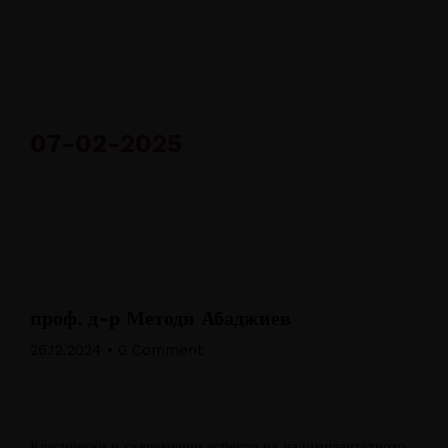
SDF - 2026
07-02-2025
проф. д-р Методи Абаджиев
26.12.2024
•
0 Comment
Класически и съвременни аспекти на надимплантатното