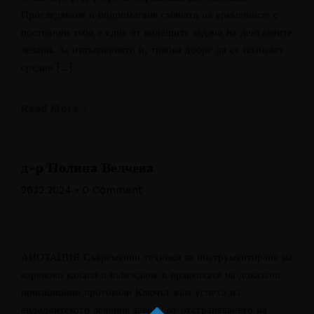
Проследяване и подпомагане смяната на временните с
постоянни зъби е една от водещите задачи на денталните
лекари. За изпълнението ѝ, трябва добре да се познават
средно […]
Read More
д-р Полина Велчева
26.12.2024
•
0 Comment
АНОТАЦИЯ Съвременни техники за инструментиране на
коренови канали и въвеждане в практиката на доказани
иригационни протоколи Ключът към успеха на
ендодонтското лечение зависи от отстраняването на