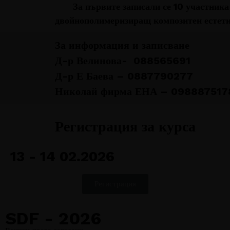
За първите записали се 10 участника 
двойнополимеризиращ композитен естети
За информация и записване
Д-р Велинова- 088565691
Д-р Е Баева – 0887790277
Николай фирма ЕНА – 098887517
Регистрация за курса
13 - 14 02.2026
Регистрация
SDF - 2026