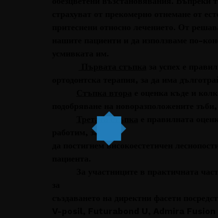
обезцветени възстановявания. Въпреки т
страхуват от прекомерно отнемане от ест
притеснени относно лечението. От решав
нашите пациенти и да използваме по-кон
усмивката им.
Първата стъпка
за успех е прави
ортодонтска терапия, за да има дълготра
Стъпка втора
е оценка къде и колко
подобряване на новоразположените зъби, з
Третата стъпка
е правилната оценк
работим, за
да постигнем високоестетичен леснопост
пациента.
За участниците в практичната част е 
за
създаването на директни фасети посредс
V-posil, Futurabond U, Admira Fusion 