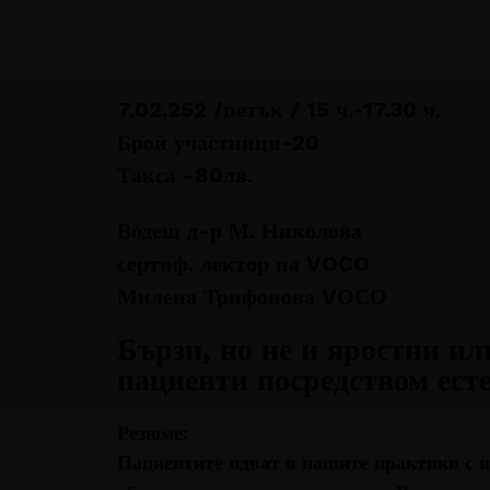
SDF - 2026
7.02.252 /петък / 15 ч.-17.30 ч.
Брой участници-20
Такса -80лв.
Водещ д-р М. Николова
сертиф. лектор на VOCO
Милена Трифонова VОСО
Бързи, но не и яростни ил
пациенти посредством ест
Резюме:
Пациентите идват в нашите практики с н